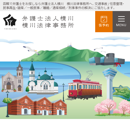
函館で弁護士をお探しなら弁護士法人横川 横川法律事務所へ。交通事故 / 任意整理・
民事再生・破産／一般民事／離婚／遺産相続／刑事事件の解決にご協力します。
仮予約
MENU